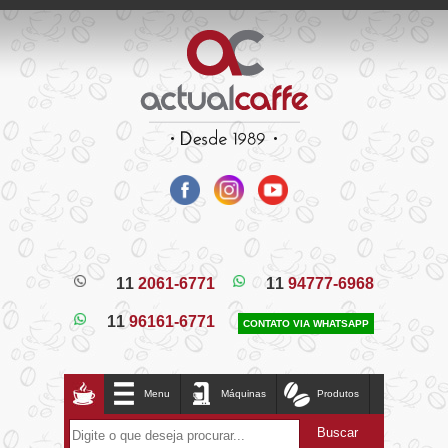
11
2061-6771
11
94777-6968
11
96161-6771
CONTATO VIA WHATSAPP
Menu
Máquinas
Produtos