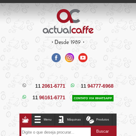
11
2061-6771
11
94777-6968
11
96161-6771
CONTATO VIA WHATSAPP
Menu
Máquinas
Produtos