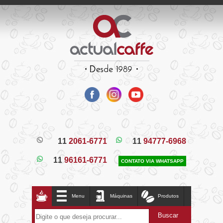
11
2061-6771
11
94777-6968
11
96161-6771
CONTATO VIA WHATSAPP
Menu
Máquinas
Produtos